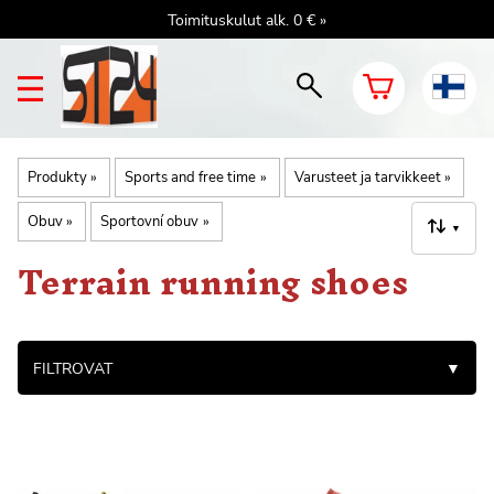
Toimituskulut alk. 0 € »
Produkty
‪»
Sports and free time
‪»
Varusteet ja tarvikkeet
‪»
Obuv
‪»
Sportovní obuv
‪»
▼
Terrain running shoes
FILTROVAT
▼