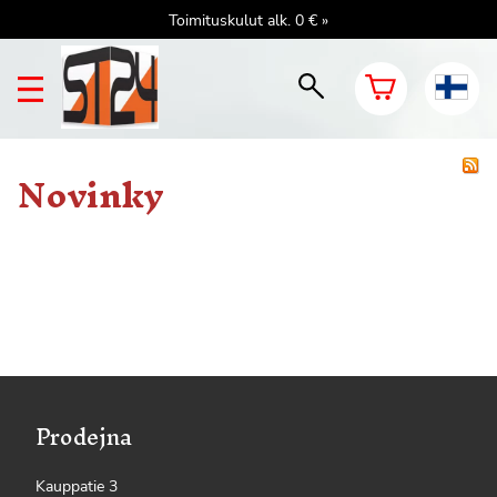
Toimituskulut alk. 0 € »
Novinky
Prodejna
Kauppatie 3