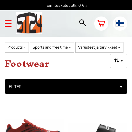
Toimituskulut alk. 0 € »
Products
‪»
Sports and free time
‪»
Varusteet ja tarvikkeet
‪»
Footwear
▼
FILTER
▼