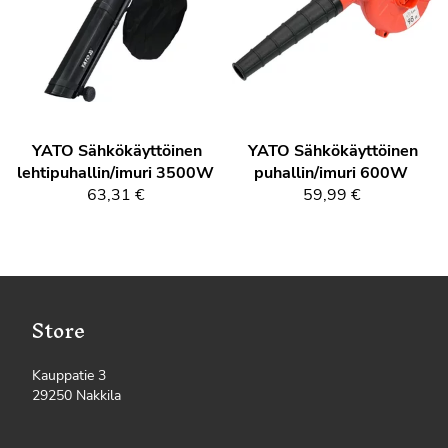
YATO
Sähkökäyttöinen
YATO
Sähkökäyttöinen
lehtipuhallin/imuri 3500W
puhallin/imuri 600W
63,31 €
59,99 €
Store
Kauppatie 3
29250 Nakkila