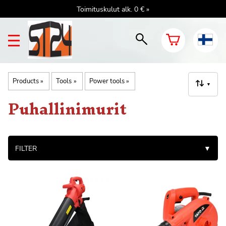
Toimituskulut alk. 0 € »
Products
‪»
Tools
‪»
Power tools
‪»
▼
Puhallinimurit
FILTER
▼