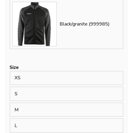
Black/granite (999985)
Size
XS
S
M
L