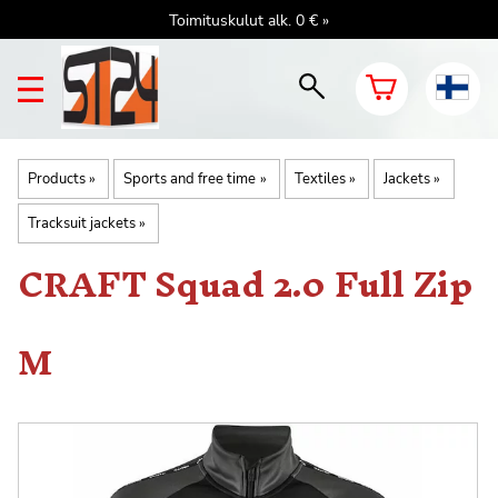
Toimituskulut alk. 0 € »
Products
‪»
Sports and free time
‪»
Textiles
‪»
Jackets
‪»
Tracksuit jackets
‪»
CRAFT
Squad 2.0 Full Zip
M