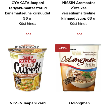
OYAKATA
Jaapani
NISSIN
Aromaatne
Teriyaki-maitsestatud
vürtsikas
kanamaitseline kiirnuudel
veiselihamaitseline
96 g
kiirnuudlisupp 63 g
Küsi hinda
Küsi hinda
Laos
Laos
-49%
NISSIN
Jaapani karri
Oolongmen