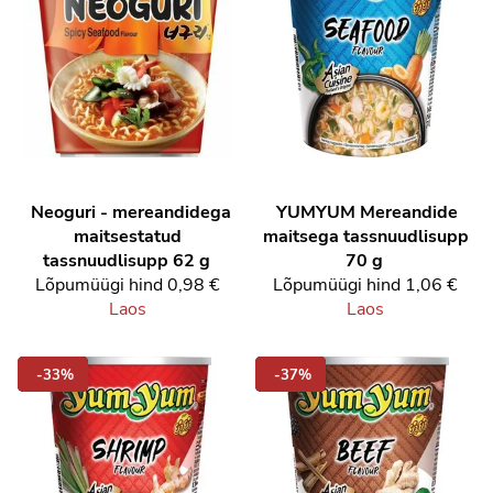
Neoguri - mereandidega
YUMYUM
Mereandide
maitsestatud
maitsega tassnuudlisupp
tassnuudlisupp 62 g
70 g
Lõpumüügi hind
0,98 €
Lõpumüügi hind
1,06 €
Laos
Laos
-33%
-37%