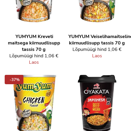
YUMYUM
Kreveti
YUMYUM
Veiselihamaitselin
maitsega kiirnuudlisupp
kiirnuudlisupp tassis 70 g
tassis 70 g
Lõpumüügi hind
1,06 €
Lõpumüügi hind
1,06 €
Laos
Laos
-37%