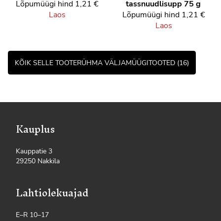
Lõpumüügi hind
1,21 €
tassnuudlisupp 75 g
Laos
Lõpumüügi hind
1,21 €
Laos
KÕIK SELLE TOOTERÜHMA VÄLJAMÜÜGITOOTED (16)
Kauplus
Kauppatie 3
29250 Nakkila
Lahtiolekuajad
E–R 10–17