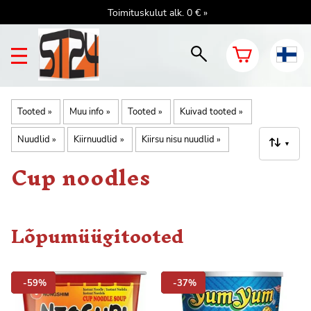
Toimituskulut alk. 0 € »
Tooted
‪»
Muu info
‪»
Tooted
‪»
Kuivad tooted
‪»
Nuudlid
‪»
Kiirnuudlid
‪»
Kiirsu nisu nuudlid
‪»
▼
Cup noodles
Lõpumüügitooted
-59%
-37%