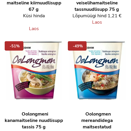
maitseline kiirnuudlisupp
veiselihamaitseline
67 g
tassnuudlisupp 75 g
Küsi hinda
Lõpumüügi hind
1,21 €
Laos
Laos
-51%
-49%
Oolongmeni
Oolongmen
kanamaitseline nuudlisupp
mereandidega
tassis 75 g
maitsestatud