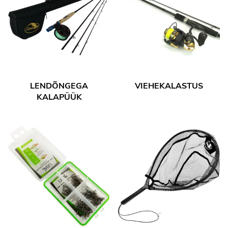
LENDÕNGEGA
VIEHEKALASTUS
KALAPÜÜK