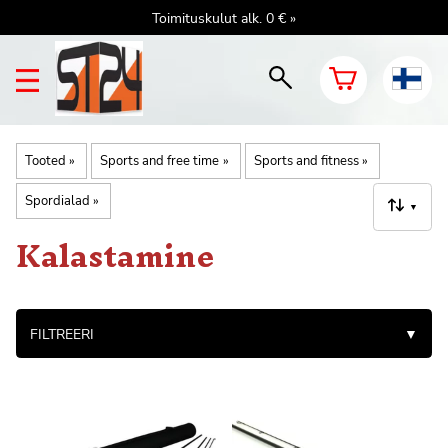
Toimituskulut alk. 0 € »
Tooted
‪»
Sports and free time
‪»
Sports and fitness
‪»
Spordialad
‪»
▼
Kalastamine
FILTREERI
▼