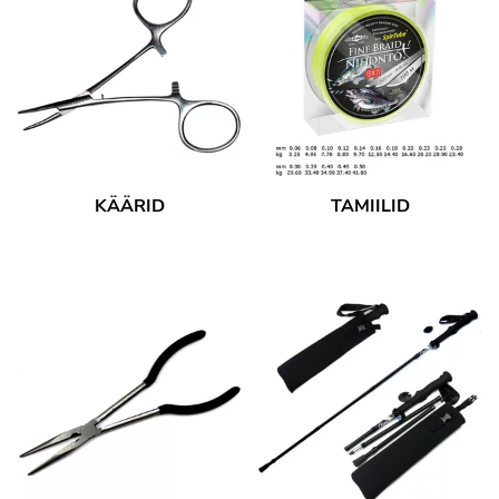
KÄÄRID
TAMIILID