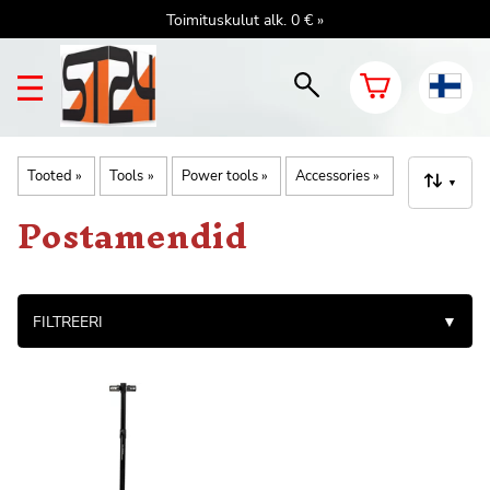
Toimituskulut alk. 0 € »
Tooted
‪»
Tools
‪»
Power tools
‪»
Accessories
‪»
▼
Postamendid
FILTREERI
▼