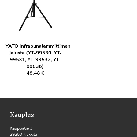
YATO
Infrapunalämmittimen
jalusta (YT-99530, YT-
99531, YT-99532, YT-
99536)
48,48 €
Kauplus
Kauppatie 3
29250 Nakkila