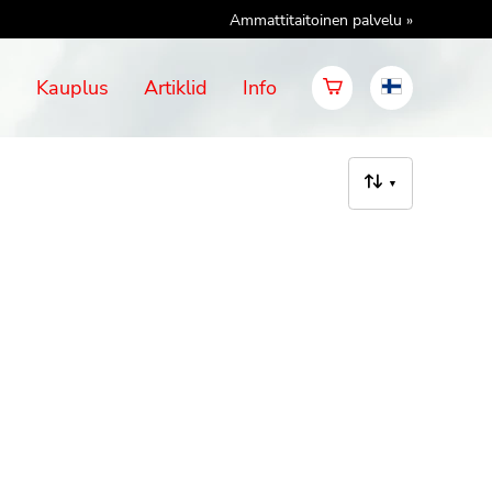
Ammattitaitoinen palvelu »
d
Kauplus
Artiklid
Info
▼