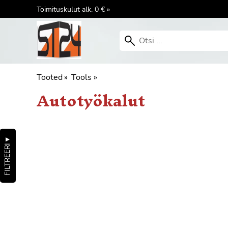
Toimituskulut alk. 0 € »
Tooted
‪»
Tools
‪»
Autotyökalut
▼
FILTREERI