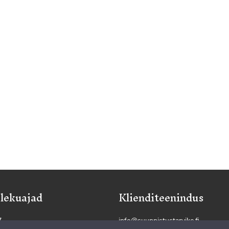
lekuajad
Klienditeenindus
7
info@suunnistustarvike.fi