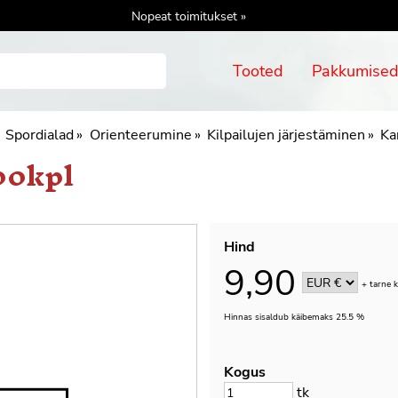
Nopeat toimitukset »
Tooted
Pakkumise
Spordialad
‪»
Orienteerumine
‪»
Kilpailujen järjestäminen
‪»
Ka
00kpl
Hind
9,90
+
tarne 
Hinnas sisaldub käibemaks 25.5 %
Kogus
tk