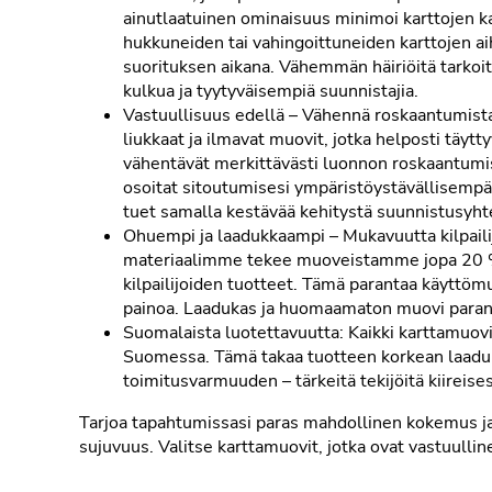
ainutlaatuinen ominaisuus minimoi karttojen ka
hukkuneiden tai vahingoittuneiden karttojen 
suorituksen aikana. Vähemmän häiriöitä tarkoi
kulkua ja tyytyväisempiä suunnistajia.
Vastuullisuus edellä – Vähennä roskaantumista: 
liukkaat ja ilmavat muovit, jotka helposti täy
vähentävät merkittävästi luonnon roskaantumi
osoitat sitoutumisesi ympäristöystävällisempää
tuet samalla kestävää kehitystä suunnistusyht
Ohuempi ja laadukkaampi – Mukavuutta kilpailij
materiaalimme tekee muoveistamme jopa 20 %
kilpailijoiden tuotteet. Tämä parantaa käyttöm
painoa. Laadukas ja huomaamaton muovi para
Suomalaista luotettavuutta: Kaikki karttamuo
Suomessa. Tämä takaa tuotteen korkean laadun
toimitusvarmuuden – tärkeitä tekijöitä kiireise
Tarjoa tapahtumissasi paras mahdollinen kokemus j
sujuvuus. Valitse karttamuovit, jotka ovat vastuullin