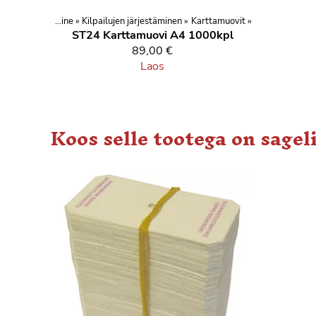
d
‪»
Orienteerumine
‪»
Kilpailujen järjestäminen
‪»
Karttamuovit
‪»
ST24
Karttamuovi A4 1000kpl
89,00 €
Laos
Koos selle tootega on sagel