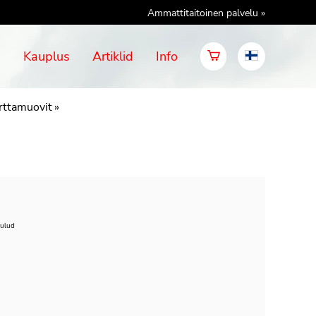
Ammattitaitoinen palvelu »
d
Kauplus
Artiklid
Info
rttamuovit
‪»
kulud