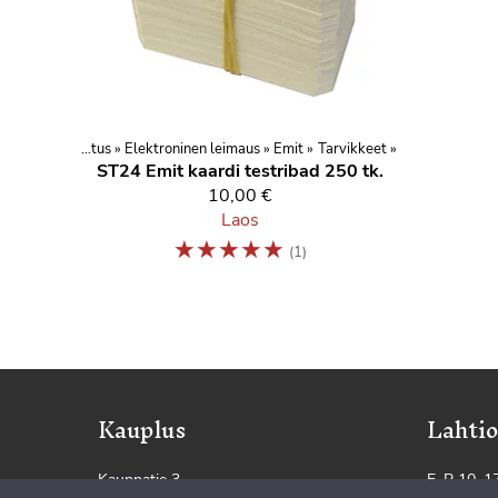
Stopperid ja leimantarkistus
‪»
Elektroninen leimaus
‪»
Emit
‪»
Tarvikkeet
‪»
ST24
Emit kaardi testribad 250 tk.
10,00 €
Laos
☆
☆
☆
☆
☆
(1)
Kauplus
Lahtio
Kauppatie 3
E–R 10–1