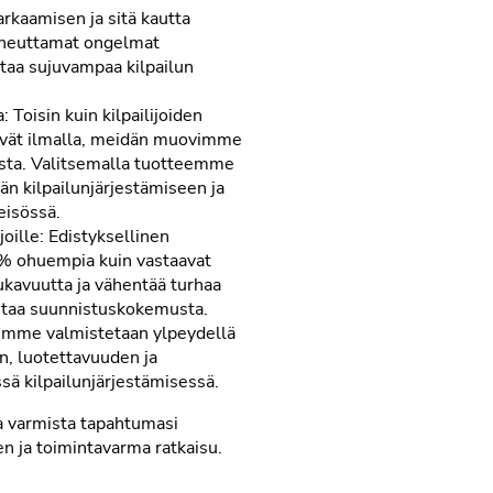
rkaamisen ja sitä kautta
aiheuttamat ongelmat
ttaa sujuvampaa kilpailun
Toisin kuin kilpailijoiden
ttyvät ilmalla, meidän muovimme
sta. Valitsemalla tuotteemme
n kilpailunjärjestämiseen ja
eisössä.
oille: Edistyksellinen
 ohuempia kuin vastaavat
ukavuutta ja vähentää turhaa
ntaa suunnistuskokemusta.
vimme valmistetaan ylpeydellä
, luotettavuuden ja
ssä kilpailunjärjestämisessä.
a varmista tapahtumasi
en ja toimintavarma ratkaisu.