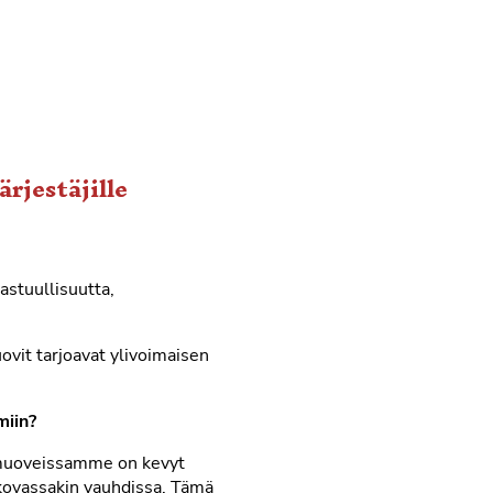
rjestäjille
astuullisuutta,
vit tarjoavat ylivoimaisen
miin?
tamuoveissamme on kevyt
n kovassakin vauhdissa. Tämä