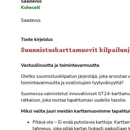
Saadavus
Koheselt
Saadavus
Toote kirjeldus
Suunnistuskarttamuovit kilpailunjä
Vastuullisuutta ja toimintavarmuutta
Oletko suunnistuskilpailun järjestäjä, joka arvostaa v
toimintavarmuutta ja osallistujien tyytyväisyyttä?
Suomessa valmistetut innovatiiviset ST24-karttamuo
ratkaisun, joka nostaa tapahtumasi uudelle tasolle.
Miksi valita juuri meidän karttamuovimme tapahtu
Pitävä ote – Ei enää putoilevia karttoja: Kart
tahmeus, joka pitää kartan tiukasti paikoillaa