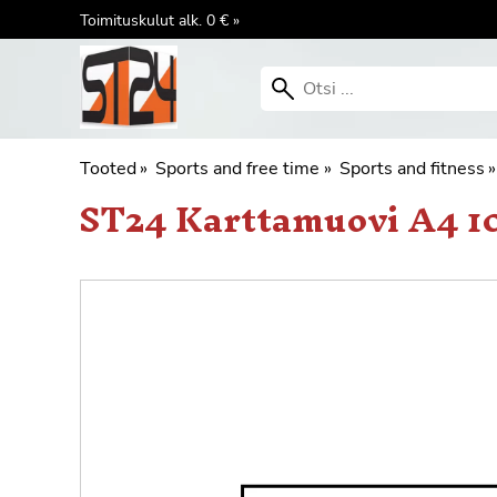
Toimituskulut alk. 0 € »
Tooted
‪»
Sports and free time
‪»
Sports and fitness
‪»
ST24
Karttamuovi A4 1