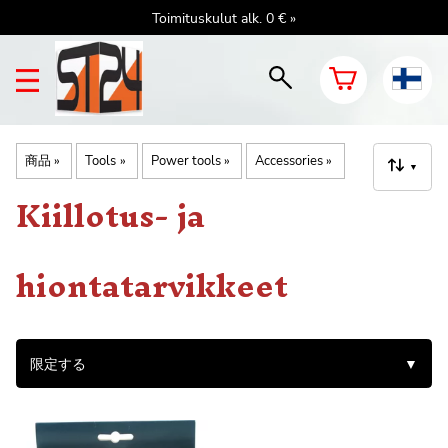
Toimituskulut alk. 0 € »
商品
‪»
Tools
‪»
Power tools
‪»
Accessories
‪»
▼
Kiillotus- ja
hiontatarvikkeet
限定する
▼