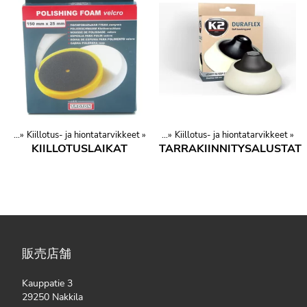
ry
ー用品
‪»
Autotarvikkeet ja varaosat
‪»
Kiillotus- ja hiontatarvikkeet
‪»
カー用品
‪»
‪»
Kiillotus- ja hiontatarvikkeet
‪»
KIILLOTUSLAIKAT
TARRAKIINNITYSALUSTAT
販売店舗
Kauppatie 3
29250 Nakkila