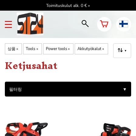
Toimituskulut alk. 0 € »
상품
‪»
Tools
‪»
Power tools
‪»
Akkutyökalut
‪»
▼
Ketjusahat
필터링
▼