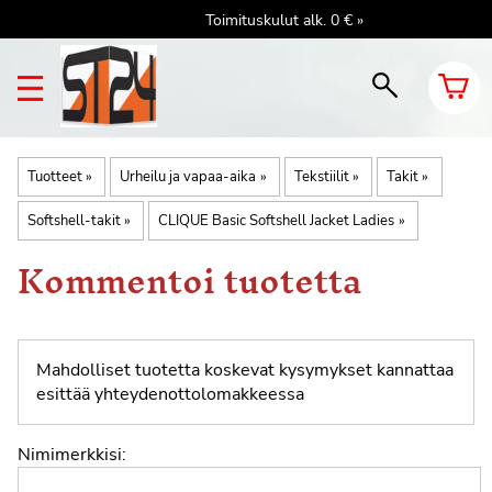
Toimituskulut alk. 0 € »
Tuotteet
‪»
Urheilu ja vapaa-aika
‪»
Tekstiilit
‪»
Takit
‪»
Softshell-takit
‪»
CLIQUE Basic Softshell Jacket Ladies
‪»
Kommentoi tuotetta
Mahdolliset tuotetta koskevat kysymykset kannattaa
esittää
yhteydenottolomakkeessa
Nimimerkkisi: