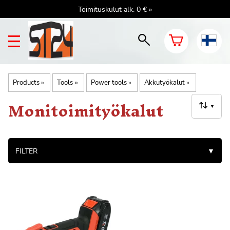
Toimituskulut alk. 0 € »
Products
‪»
Tools
‪»
Power tools
‪»
Akkutyökalut
‪»
Monitoimityökalut
▼
FILTER
▼