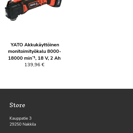
YATO
Akkukäyttöinen
monitoimityökalu 8000-
18000 min⁻¹, 18 V, 2 Ah
139,96 €
Store
Kauppatie 3
29250 Nakkila