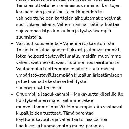
Tämä ainutlaatuinen ominaisuus minimoi karttojen
karkaamisen ja sitä kautta hukkuneiden tai
vahingoittuneiden karttojen aiheuttamat ongelmat
suorituksen aikana. Vähemmän häiriöitä tarkoittaa
sujuvampaa kilpailun kulkua ja tyytyväisempiä
suunnistajia.
Vastuullisuus edellä – Vähennä roskaantumista:
Toisin kuin kilpailijoiden liukkaat ja ilmavat muovit,
jotka helposti täyttyvät ilmalla, meidän muovimme
vähentävät merkittävästi luonnon roskaantumista.
Valitsemalla tuotteemme osoitat sitoutumisesi
ympäristöystävällisempään kilpailunjärjestämiseen
ja tuet samalla kestävää kehitystä
suunnistusyhteisössä.
Ohuempi ja laadukkaampi – Mukavuutta kilpailijoille:
Edistyksellinen materiaalimme tekee
muoveistamme jopa 20 % ohuempia kuin vastaavat
kilpailijoiden tuotteet. Tämä parantaa
käyttömukavuutta ja vähentää turhaa painoa.
Laadukas ja huomaamaton muovi parantaa