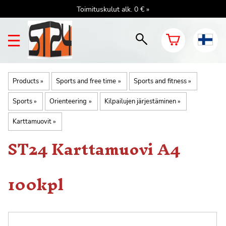
Toimituskulut alk. 0 € »
Products
‪»
Sports and free time
‪»
Sports and fitness
‪»
Sports
‪»
Orienteering
‪»
Kilpailujen järjestäminen
‪»
Karttamuovit
‪»
ST24
Karttamuovi A4
100kpl