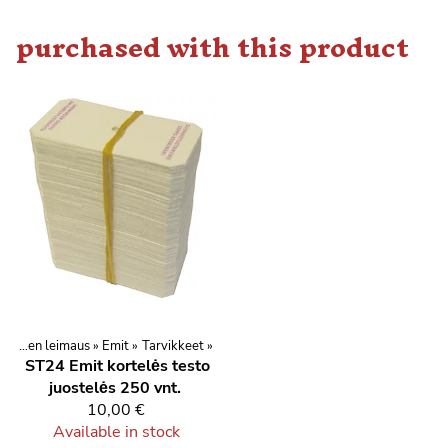
purchased with this product
Elektroninen leimaus
‪»
Emit
‪»
Tarvikkeet
‪»
ST24
Emit kortelės testo
juostelės 250 vnt.
10,00 €
Available in stock