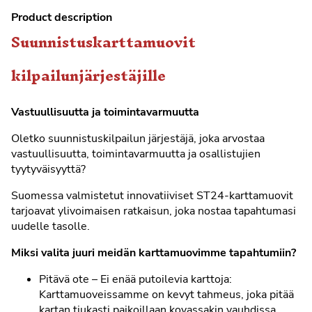
Product description
Suunnistuskarttamuovit
kilpailunjärjestäjille
Vastuullisuutta ja toimintavarmuutta
Oletko suunnistuskilpailun järjestäjä, joka arvostaa
vastuullisuutta, toimintavarmuutta ja osallistujien
tyytyväisyyttä?
Suomessa valmistetut innovatiiviset ST24-karttamuovit
tarjoavat ylivoimaisen ratkaisun, joka nostaa tapahtumasi
uudelle tasolle.
Miksi valita juuri meidän karttamuovimme tapahtumiin?
Pitävä ote – Ei enää putoilevia karttoja:
Karttamuoveissamme on kevyt tahmeus, joka pitää
kartan tiukasti paikoillaan kovassakin vauhdissa.