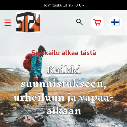
Toimituskulut alk. 0 € »
Seikkailu alkaa tästä
Kaikki
suunnistukseen,
urheiluun ja vapaa-
aikaan