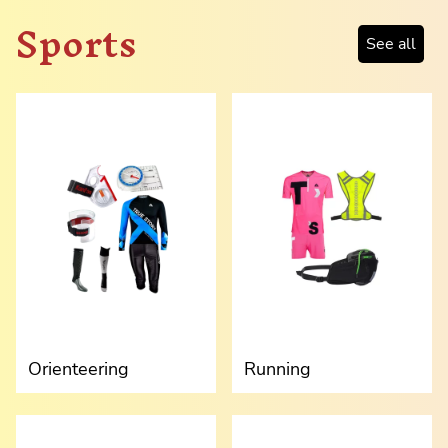
Sports
See all
Orienteering
Running