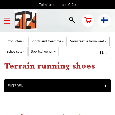
Toimituskulut alk. 0 € »
Producten
‪»
Sports and free time
‪»
Varusteet ja tarvikkeet
‪»
Schoeisels
‪»
Sportschoenen
‪»
▼
Terrain running shoes
FILTEREN
▼