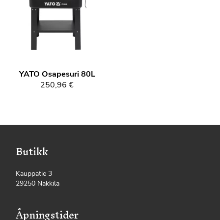
YATO
Osapesuri 80L
250,96 €
Butikk
Kauppatie 3
29250 Nakkila
Åpningstider