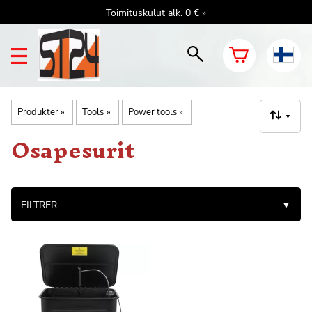
Toimituskulut alk. 0 € »
Produkter
‪»
Tools
‪»
Power tools
‪»
▼
Osapesurit
FILTRER
▼