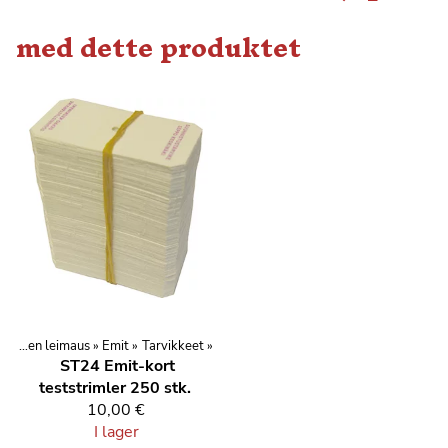
med dette produktet
Elektroninen leimaus
‪»
Emit
‪»
Tarvikkeet
‪»
ST24
Emit-kort
teststrimler 250 stk.
10,00 €
I lager