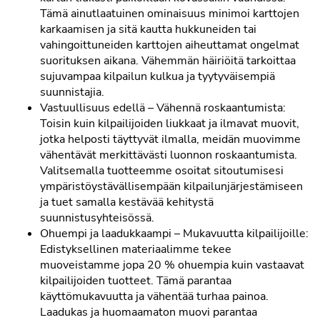
Tämä ainutlaatuinen ominaisuus minimoi karttojen
karkaamisen ja sitä kautta hukkuneiden tai
vahingoittuneiden karttojen aiheuttamat ongelmat
suorituksen aikana. Vähemmän häiriöitä tarkoittaa
sujuvampaa kilpailun kulkua ja tyytyväisempiä
suunnistajia.
Vastuullisuus edellä – Vähennä roskaantumista:
Toisin kuin kilpailijoiden liukkaat ja ilmavat muovit,
jotka helposti täyttyvät ilmalla, meidän muovimme
vähentävät merkittävästi luonnon roskaantumista.
Valitsemalla tuotteemme osoitat sitoutumisesi
ympäristöystävällisempään kilpailunjärjestämiseen
ja tuet samalla kestävää kehitystä
suunnistusyhteisössä.
Ohuempi ja laadukkaampi – Mukavuutta kilpailijoille:
Edistyksellinen materiaalimme tekee
muoveistamme jopa 20 % ohuempia kuin vastaavat
kilpailijoiden tuotteet. Tämä parantaa
käyttömukavuutta ja vähentää turhaa painoa.
Laadukas ja huomaamaton muovi parantaa