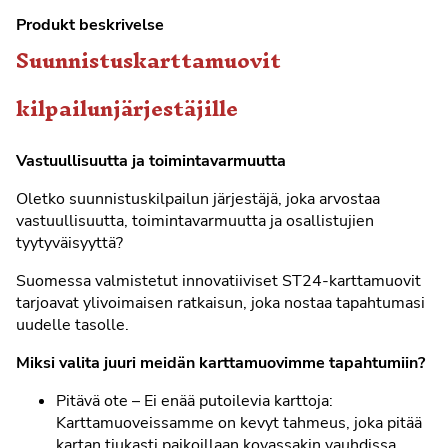
Produkt beskrivelse
Suunnistuskarttamuovit
kilpailunjärjestäjille
Vastuullisuutta ja toimintavarmuutta
Oletko suunnistuskilpailun järjestäjä, joka arvostaa
vastuullisuutta, toimintavarmuutta ja osallistujien
tyytyväisyyttä?
Suomessa valmistetut innovatiiviset ST24-karttamuovit
tarjoavat ylivoimaisen ratkaisun, joka nostaa tapahtumasi
uudelle tasolle.
Miksi valita juuri meidän karttamuovimme tapahtumiin?
Pitävä ote – Ei enää putoilevia karttoja:
Karttamuoveissamme on kevyt tahmeus, joka pitää
kartan tiukasti paikoillaan kovassakin vauhdissa.