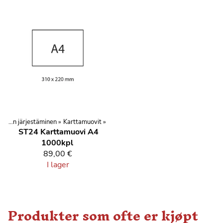
Kilpailujen järjestäminen
‪»
Karttamuovit
‪»
ST24
Karttamuovi A4
1000kpl
89,00 €
I lager
Produkter som ofte er kjøpt