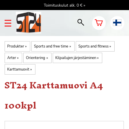
Toimituskulut alk. 0 € »
Produkter
‪»
Sports and free time
‪»
Sports and fitness
‪»
Arter
‪»
Orientering
‪»
Kilpailujen järjestäminen
‪»
Karttamuovit
‪»
ST24
Karttamuovi A4
100kpl