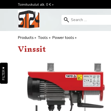
Toimituskulut alk. 0 € »
Products
‪»
Tools
‪»
Power tools
‪»
Vinssit
▼
FILTER