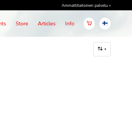
Ammattitaitoinen palvelu »
nts
Store
Articles
Info
▼