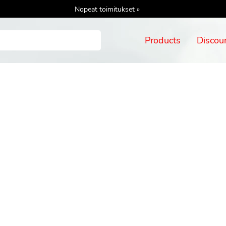
Nopeat toimitukset »
Products
Discou