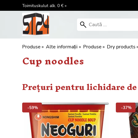
Toimituskulut alk. 0 € »
Produse
‪»
Alte informații
‪»
Produse
‪»
Dry products
‪
Cup noodles
Prețuri pentru lichidare de
-59%
-37%