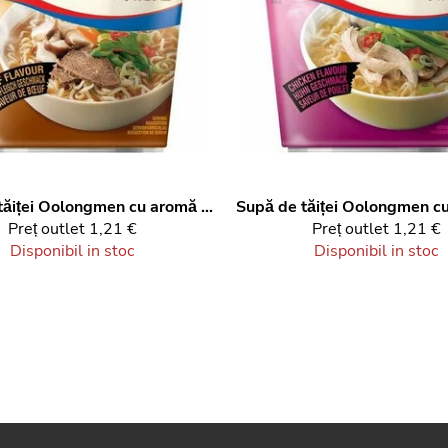
Supă de tăiței Oolongmen cu aromă de vită 75 g
Preț outlet
1,21 €
Preț outlet
1,21 €
Disponibil in stoc
Disponibil in stoc