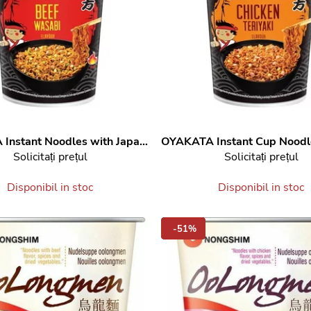
A
Instant Noodles with Japanese Wasabi & Beef Flavour 93 g
OYAKATA
Solicitați prețul
Solicitați prețul
Disponibil in stoc
Disponibil in stoc
-51%