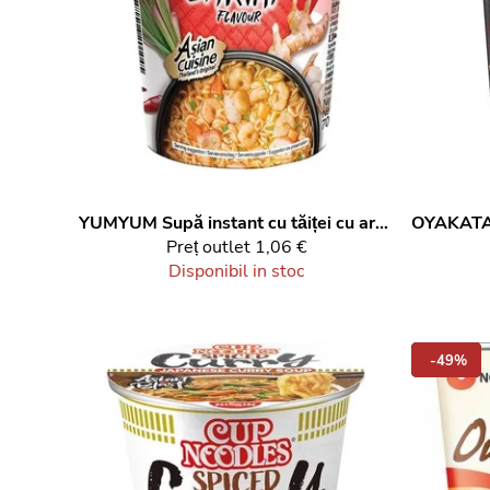
YUMYUM
Supă instant cu tăiței cu aromă de creveți, la cană, 70 g
OYAKAT
Preț outlet
1,06 €
Disponibil in stoc
-49%