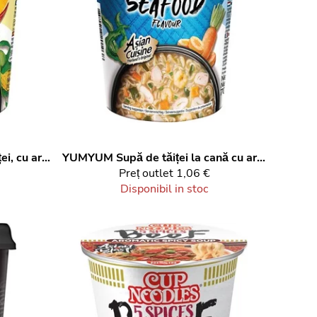
Supă instant cu tăiței, cu aromă de pui, la cană, 60 g
YUMYUM
Supă de tăiței la cană cu aromă de fructe de mare 70 g
Preț outlet
1,06 €
Disponibil in stoc