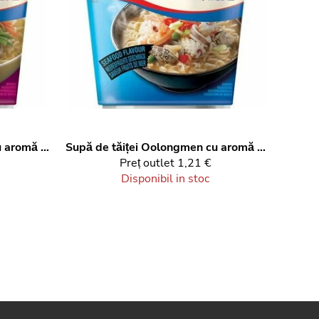
Supă de tăiței Oolongmen cu aromă de pui 75 g
Supă de tăiței Oolongmen cu aromă de fructe de mare 75 g
Preț outlet
1,21 €
Disponibil in stoc