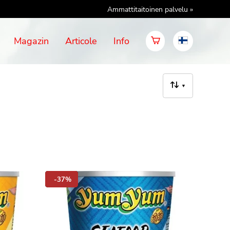
Ammattitaitoinen palvelu »
Magazin
Articole
Info
▼
-37%