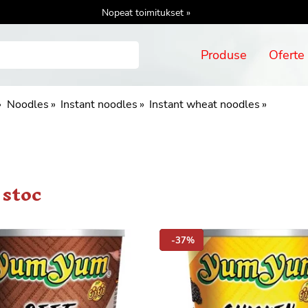
Nopeat toimitukset »
Produse
Oferte
»
Noodles
‪»
Instant noodles
‪»
Instant wheat noodles
‪»
 stoc
-37%