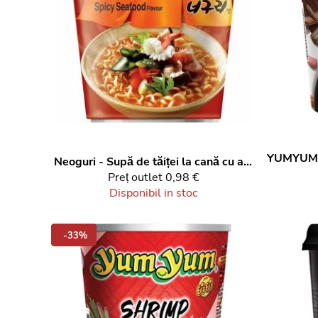
YUMYUM
Neoguri - Supă de tăiței la cană cu aromă de fructe de mare 62 g
Preț outlet
0,98 €
Disponibil in stoc
-33%