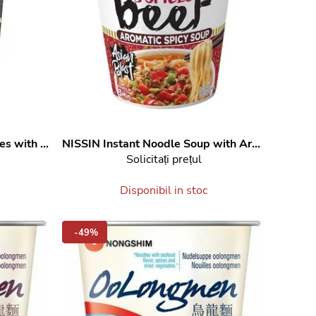
Instant Cup Noodles with Japanese Teriyaki Chicken Flavour 96 g
NISSIN
Instant Noodle Soup with Aromatic 5 Spices Beef Flavour 63 g
Solicitați prețul
Disponibil in stoc
-49%