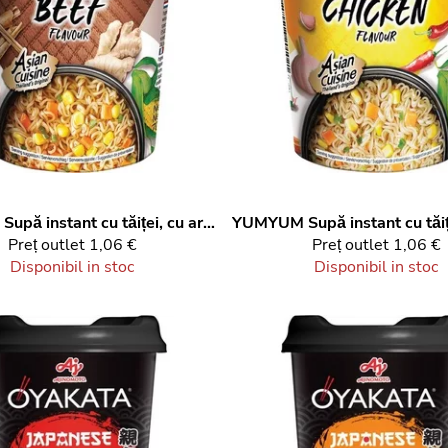
Supă instant cu tăiței, cu aromă de vită, la cană, 70 g
YUMYUM
Preț outlet
1,06 €
Preț outlet
1,06 €
Disponibil in stoc
Disponibil in stoc