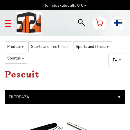
Toimituskulut alk. 0 € »
Produse
‪»
Sports and free time
‪»
Sports and fitness
‪»
Sporturi
‪»
▼
Pescuit
FILTREAZĂ
▼