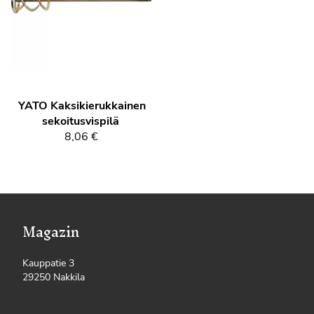
YATO
Kaksikierukkainen
sekoitusvispilä
8,06 €
Magazin
Kauppatie 3
29250 Nakkila