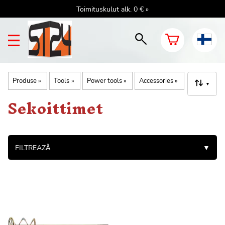
Toimituskulut alk. 0 € »
Produse
‪»
Tools
‪»
Power tools
‪»
Accessories
‪»
▼
Sekoittimet
FILTREAZĂ
▼