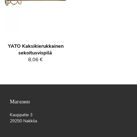
YATO
Kaksikierukkainen
sekoitusvispilä
8,06 €
Магазин
Kauppatie 3
29250 Nakkila