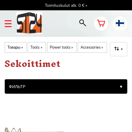
Toimituskulut alk. 0 € »
Товары
‪»
Tools
‪»
Power tools
‪»
Accessories
‪»
▼
Sekoittimet
ФИЛЬТР
▼