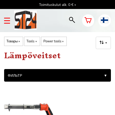
Toimituskulut alk. 0 € »
Товары
‪»
Tools
‪»
Power tools
‪»
▼
Lämpöveitset
ФИЛЬТР
▼