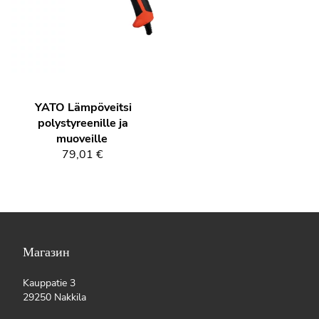
YATO
Lämpöveitsi
polystyreenille ja
muoveille
79,01 €
Магазин
Kauppatie 3
29250 Nakkila