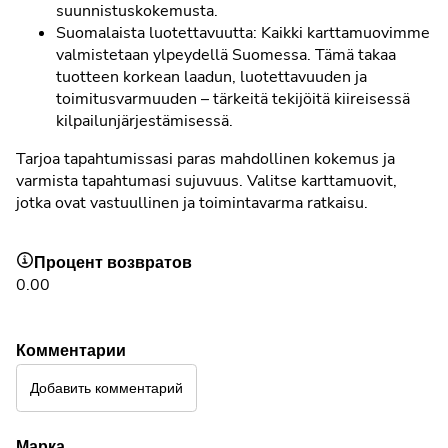
suunnistuskokemusta.
Suomalaista luotettavuutta: Kaikki karttamuovimme
valmistetaan ylpeydellä Suomessa. Tämä takaa
tuotteen korkean laadun, luotettavuuden ja
toimitusvarmuuden – tärkeitä tekijöitä kiireisessä
kilpailunjärjestämisessä.
Tarjoa tapahtumissasi paras mahdollinen kokemus ja
varmista tapahtumasi sujuvuus. Valitse karttamuovit,
jotka ovat vastuullinen ja toimintavarma ratkaisu.
Процент возвратов
0.00
Комментарии
Добавить комментарий
Марка