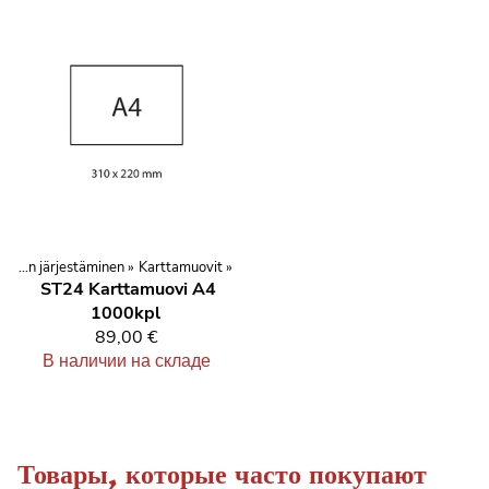
Kilpailujen järjestäminen
‪»
Karttamuovit
‪»
ST24
Karttamuovi A4
1000kpl
89,00 €
В наличии на складе
Товары, которые часто покупают