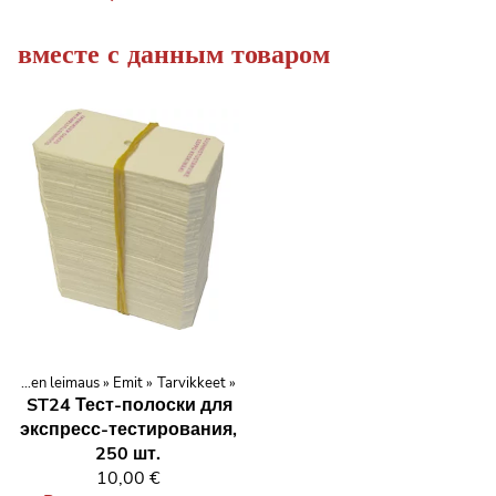
вместе с данным товаром
Elektroninen leimaus
‪»
Emit
‪»
Tarvikkeet
‪»
ST24
Тест-полоски для
экспресс-тестирования,
250 шт.
10,00 €