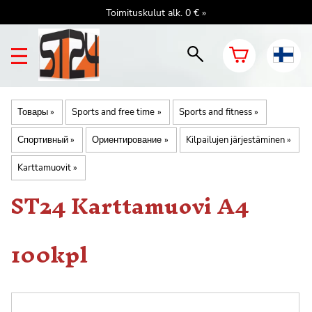
Toimituskulut alk. 0 € »
Товары
‪»
Sports and free time
‪»
Sports and fitness
‪»
Спортивный
‪»
Ориентирование
‪»
Kilpailujen järjestäminen
‪»
Karttamuovit
‪»
ST24
Karttamuovi A4
100kpl