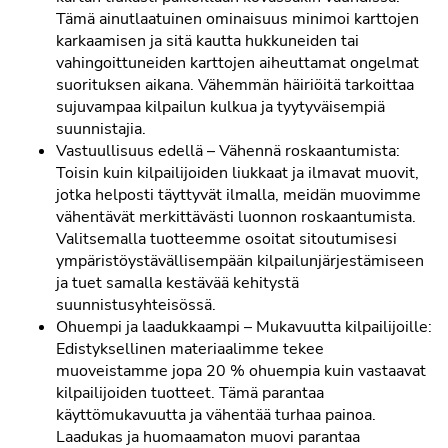
Tämä ainutlaatuinen ominaisuus minimoi karttojen
karkaamisen ja sitä kautta hukkuneiden tai
vahingoittuneiden karttojen aiheuttamat ongelmat
suorituksen aikana. Vähemmän häiriöitä tarkoittaa
sujuvampaa kilpailun kulkua ja tyytyväisempiä
suunnistajia.
Vastuullisuus edellä – Vähennä roskaantumista:
Toisin kuin kilpailijoiden liukkaat ja ilmavat muovit,
jotka helposti täyttyvät ilmalla, meidän muovimme
vähentävät merkittävästi luonnon roskaantumista.
Valitsemalla tuotteemme osoitat sitoutumisesi
ympäristöystävällisempään kilpailunjärjestämiseen
ja tuet samalla kestävää kehitystä
suunnistusyhteisössä.
Ohuempi ja laadukkaampi – Mukavuutta kilpailijoille:
Edistyksellinen materiaalimme tekee
muoveistamme jopa 20 % ohuempia kuin vastaavat
kilpailijoiden tuotteet. Tämä parantaa
käyttömukavuutta ja vähentää turhaa painoa.
Laadukas ja huomaamaton muovi parantaa