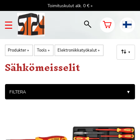
Toimituskulut alk. 0 € »
Produkter
‪»
Tools
‪»
Elektroniikkatyökalut
‪»
▼
Sähkömeisselit
FILTERA
▼