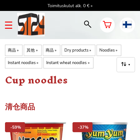
Toimituskulut alk. 0 € »
商品
‪»
其他
‪»
商品
‪»
Dry products
‪»
Noodles
‪»
Instant noodles
‪»
Instant wheat noodles
‪»
▼
Cup noodles
清仓商品
-59%
-37%