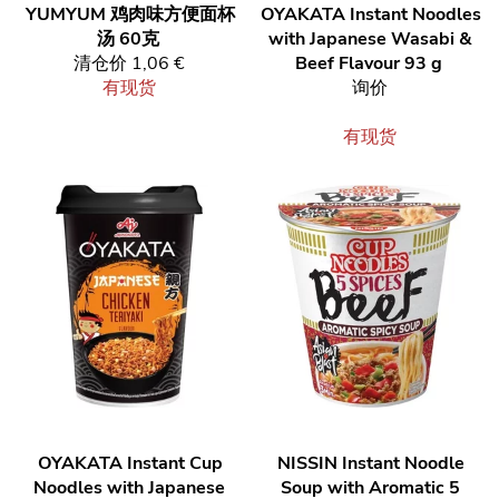
YUMYUM
鸡肉味方便面杯
OYAKATA
Instant Noodles
汤 60克
with Japanese Wasabi &
清仓价
1,06 €
Beef Flavour 93 g
有现货
询价
有现货
OYAKATA
Instant Cup
NISSIN
Instant Noodle
Noodles with Japanese
Soup with Aromatic 5