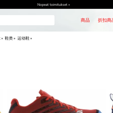
Nopeat toimitukset »
商品
折扣商
t
‪»
鞋类
‪»
运动鞋
‪»