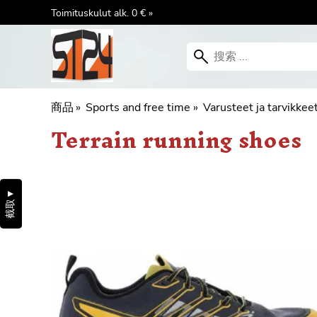
Toimituskulut alk. 0 € »
商品
‪»
Sports and free time
‪»
Varusteet ja tarvikkee
Terrain running shoes
▼
截取