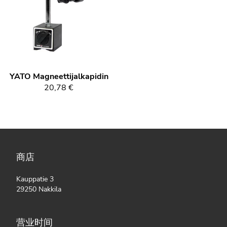
YATO
Magneettijalkapidin
20,78 €
商店
Kauppatie 3
29250 Nakkila
营业时间