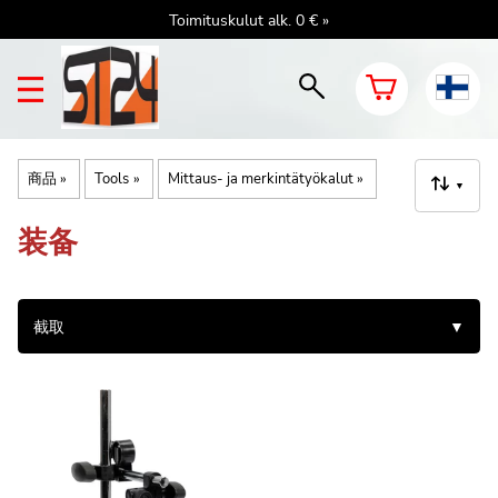
Toimituskulut alk. 0 € »
商品
‪»
Tools
‪»
Mittaus- ja merkintätyökalut
‪»
▼
装备
截取
▼