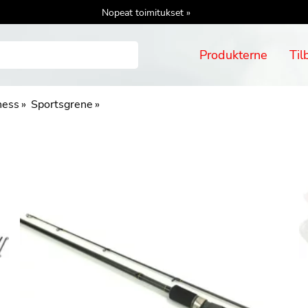
Nopeat toimitukset »
Produkterne
Til
ness
‪»
Sportsgrene
‪»