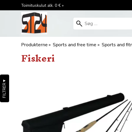
Toimituskulut alk. 0 € »
Produkterne
‪»
Sports and free time
‪»
Sports and fit
Fiskeri
▼
FILTRER