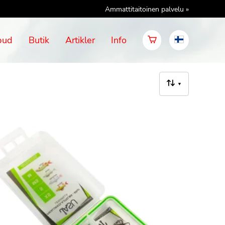
Ammattitaitoinen palvelu »
bud
Butik
Artikler
Info
▼