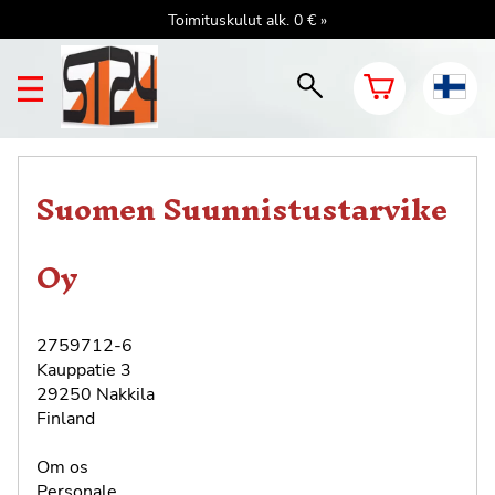
Toimituskulut alk. 0 € »
Suomen Suunnistustarvike
Oy
2759712-6
Kauppatie 3
29250 Nakkila
Finland
Om os
Personale