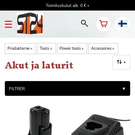
Toimituskulut alk. 0 € »
Produkterne
‪»
Tools
‪»
Power tools
‪»
Accessories
‪»
Akut ja laturit
▼
FILTRER
▼