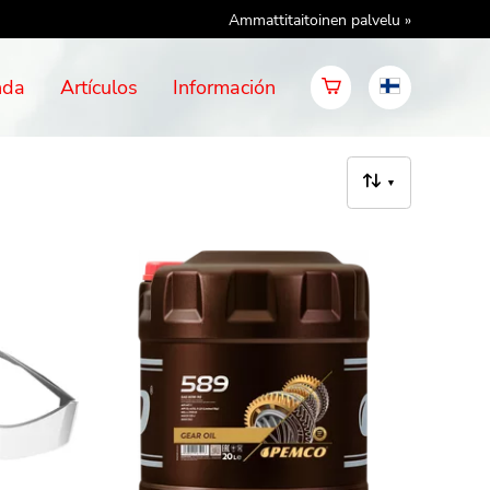
Ammattitaitoinen palvelu »
nda
Artículos
Información
▼