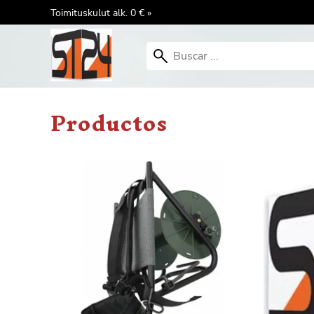
Toimituskulut alk. 0 € »
Productos