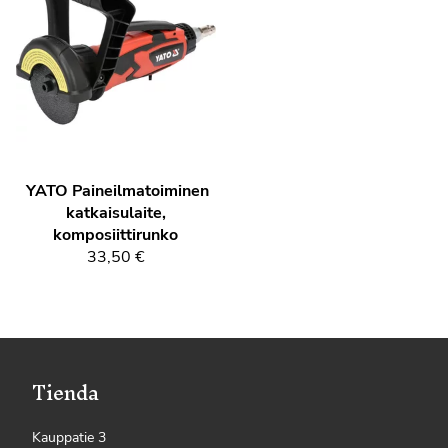
YATO
Paineilmatoiminen
katkaisulaite,
komposiittirunko
33,50 €
Tienda
Kauppatie 3