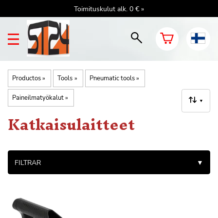
Toimituskulut alk. 0 € »
Productos
‪»
Tools
‪»
Pneumatic tools
‪»
Paineilmatyökalut
‪»
▼
Katkaisulaitteet
FILTRAR
▼