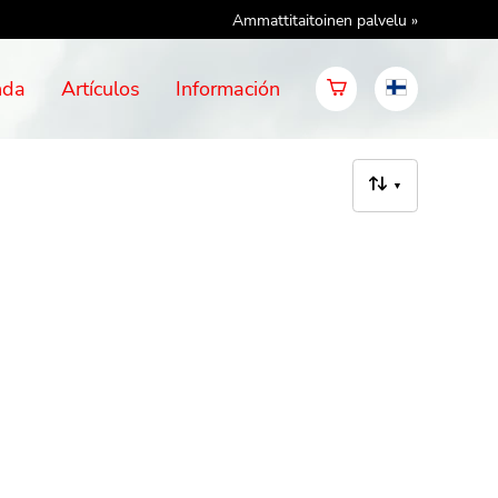
Ammattitaitoinen palvelu »
nda
Artículos
Información
▼