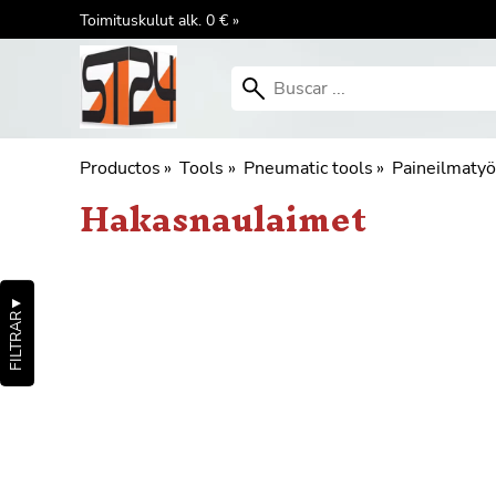
Toimituskulut alk. 0 € »
Productos
‪»
Tools
‪»
Pneumatic tools
‪»
Paineilmatyö
Hakasnaulaimet
▼
FILTRAR