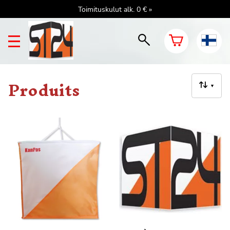
Toimituskulut alk. 0 € »
Produits
▼