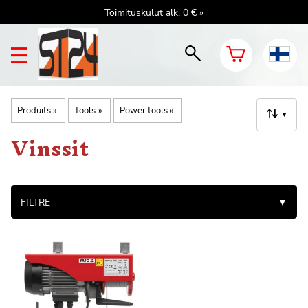
Toimituskulut alk. 0 € »
Produits
‪»
Tools
‪»
Power tools
‪»
▼
Vinssit
FILTRE
▼