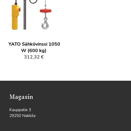
YATO
Sähkövinssi 1050
W (600 kg)
312,32 €
Magasin
Kauppatie 3
29250 Nakkila