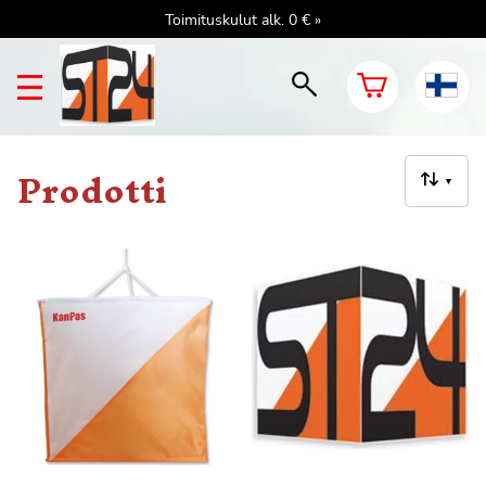
Toimituskulut alk. 0 € »
Prodotti
▼