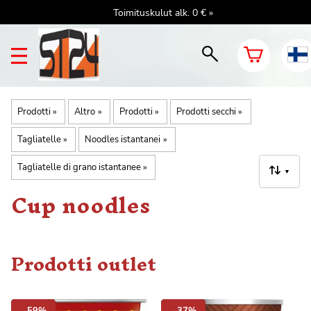
Toimituskulut alk. 0 € »
Prodotti
‪»
Altro
‪»
Prodotti
‪»
Prodotti secchi
‪»
Tagliatelle
‪»
Noodles istantanei
‪»
Tagliatelle di grano istantanee
‪»
▼
Cup noodles
Prodotti outlet
-59%
-37%