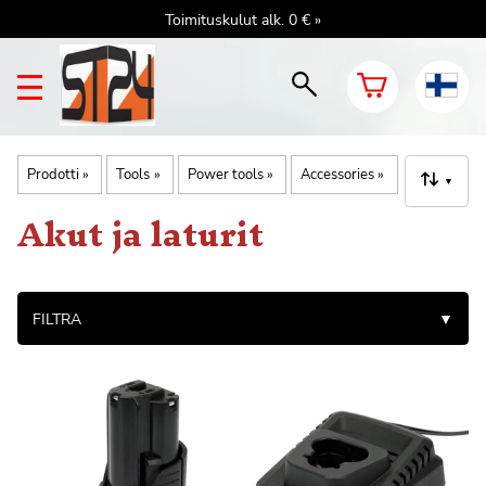
Toimituskulut alk. 0 € »
Prodotti
‪»
Tools
‪»
Power tools
‪»
Accessories
‪»
▼
Akut ja laturit
FILTRA
▼