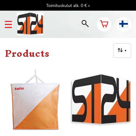
Toimituskulut alk. 0 € »
Products
▼