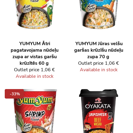
YUMYUM
Ātri
YUMYUM
Jūras velšu
pagatavojama nūdeļu
garšas krūzīšu nūdeļu
zupa ar vistas garšu
zupa 70 g
krūzītēs 60 g
Outlet price
1,06 €
Outlet price
1,06 €
Available in stock
Available in stock
-33%