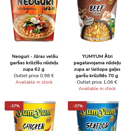
Neoguri - Jūras velšu
YUMYUM
Ātri
garšas krūzīšu nūdeļu
pagatavojama nūdeļu
zupa 62 g
zupa ar liellopa gaļas
Outlet price
0,98 €
garšu krūzītēs 70 g
Available in stock
Outlet price
1,06 €
Available in stock
-37%
-37%