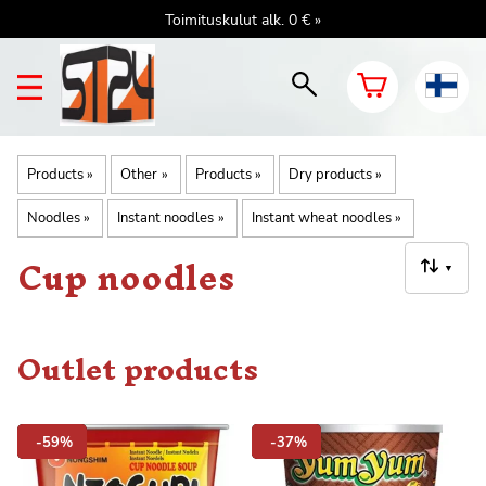
Toimituskulut alk. 0 € »
Products
‪»
Other
‪»
Products
‪»
Dry products
‪»
Noodles
‪»
Instant noodles
‪»
Instant wheat noodles
‪»
Cup noodles
▼
Outlet products
-59%
-37%