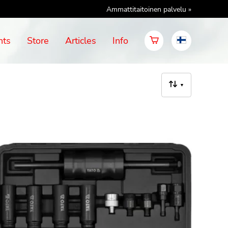
Ammattitaitoinen palvelu »
nts
Store
Articles
Info
▼