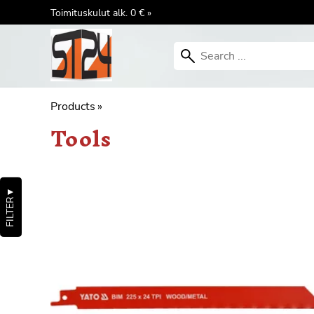
Toimituskulut alk. 0 € »
Products
‪»
Tools
▼
FILTER