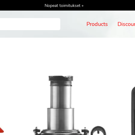
Nopeat toimitukset »
Products
Discou