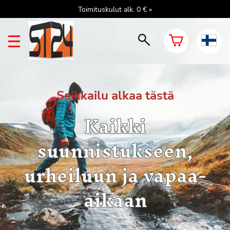
Toimituskulut alk. 0 € »
Seikkailu alkaa tästä
Kaikki
suunnistukseen,
urheiluun ja vapaa-
aikaan