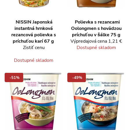
NISSIN
Japonská
Polievka s rezancami
instantná hrnková
Oolongmen s hovädzou
rezancová polievka s
príchuťou v šálke 75 g
príchuťou karí 67 g
Výpredajová cena
1,21 €
Zistiť cenu
Dostupné skladom
Dostupné skladom
-51%
-49%