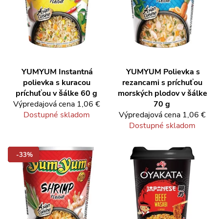
YUMYUM
Instantná
YUMYUM
Polievka s
polievka s kuracou
rezancami s príchuťou
príchuťou v šálke 60 g
morských plodov v šálke
Výpredajová cena
1,06 €
70 g
Dostupné skladom
Výpredajová cena
1,06 €
Dostupné skladom
-33%