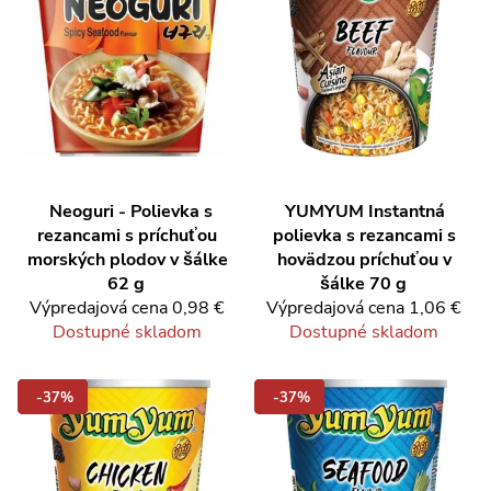
Neoguri - Polievka s
YUMYUM
Instantná
rezancami s príchuťou
polievka s rezancami s
morských plodov v šálke
hovädzou príchuťou v
62 g
šálke 70 g
Výpredajová cena
0,98 €
Výpredajová cena
1,06 €
Dostupné skladom
Dostupné skladom
-37%
-37%