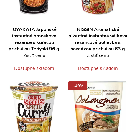
OYAKATA
Japonské
NISSIN
Aromatická
instantné hrnčekové
pikantná instantná šálková
rezance s kuracou
rezancová polievka s
príchuťou Teriyaki 96 g
hovädzou príchuťou 63 g
Zistiť cenu
Zistiť cenu
Dostupné skladom
Dostupné skladom
-49%