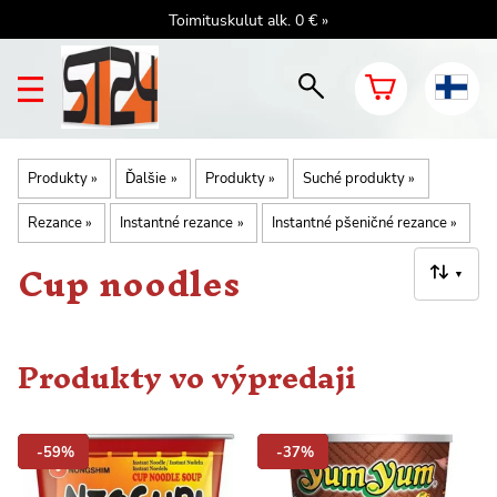
Toimituskulut alk. 0 € »
Produkty
‪»
Ďalšie
‪»
Produkty
‪»
Suché produkty
‪»
Rezance
‪»
Instantné rezance
‪»
Instantné pšeničné rezance
‪»
Cup noodles
▼
Produkty vo výpredaji
-59%
-37%