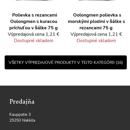
Polievka s rezancami
Oolongmen polievka s
Oolongmen s kuracou
morskými plodmi v šálke s
príchuťou v šálke 75 g
rezancami 75 g
Výpredajová cena
1,21 €
Výpredajová cena
1,21 €
Dostupné skladom
Dostupné skladom
VŠETKY VÝPREDAJOVÉ PRODUKTY V TEJTO KATEGÓRII (16)
Predajňa
Kauppatie 3
29250 Nakkila