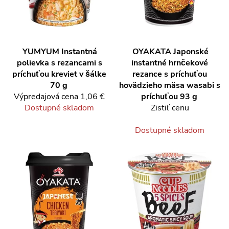
YUMYUM
Instantná
OYAKATA
Japonské
polievka s rezancami s
instantné hrnčekové
príchuťou kreviet v šálke
rezance s príchuťou
70 g
hovädzieho mäsa wasabi s
Výpredajová cena
1,06 €
príchuťou 93 g
Dostupné skladom
Zistiť cenu
Dostupné skladom