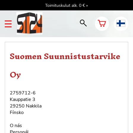
Toimituskulut alk. 0 € »
Suomen Suunnistustarvike
Oy
2759712-6
Kauppatie 3
29250 Nakkila
Fínsko
O nás
Personál