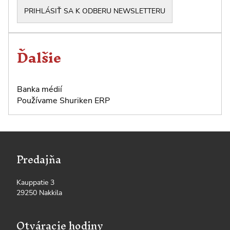
Ďalšie
Banka médií
Používame
Shuriken ERP
Predajňa
Kauppatie 3
29250 Nakkila
Otváracie hodiny