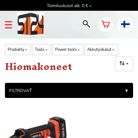
Toimituskulut alk. 0 € »
Produkty
‪»
Tools
‪»
Power tools
‪»
Akkutyökalut
‪»
Hiomakoneet
▼
FILTROVAŤ
▼