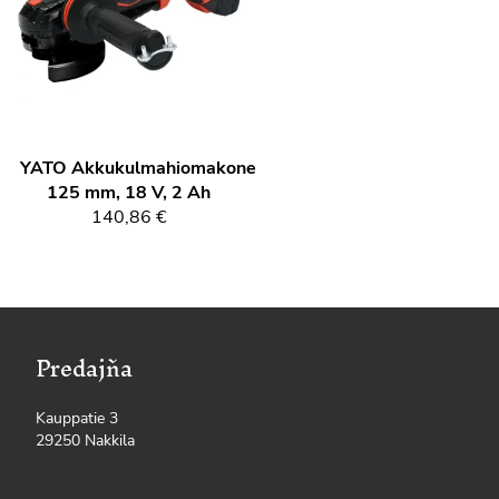
YATO
Akkukulmahiomakone
125 mm, 18 V, 2 Ah
140,86 €
Predajňa
Kauppatie 3
29250 Nakkila