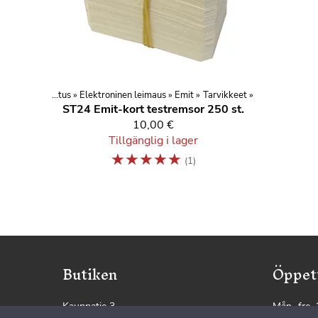
Tidtagningsapparater ja leimantarkistus
‪»
Elektroninen leimaus
‪»
Emit
‪»
Tarvikkeet
‪»
ST24
Emit-kort testremsor 250 st.
10,00 €
Tillgänglig i lager
☆
☆
☆
☆
☆
(1)
Butiken
Öppet
Kauppatie 3
Mån.–fre.