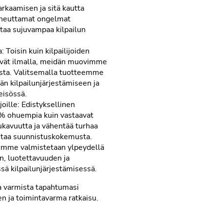
rkaamisen ja sitä kautta
aiheuttamat ongelmat
ttaa sujuvampaa kilpailun
Toisin kuin kilpailijoiden
ttyvät ilmalla, meidän muovimme
sta. Valitsemalla tuotteemme
n kilpailunjärjestämiseen ja
eisössä.
oille: Edistyksellinen
 ohuempia kuin vastaavat
ukavuutta ja vähentää turhaa
ntaa suunnistuskokemusta.
vimme valmistetaan ylpeydellä
, luotettavuuden ja
ssä kilpailunjärjestämisessä.
a varmista tapahtumasi
en ja toimintavarma ratkaisu.