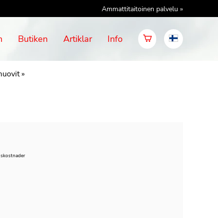
Ammattitaitoinen palvelu »
n
Butiken
Artiklar
Info
muovit
‪»
nskostnader