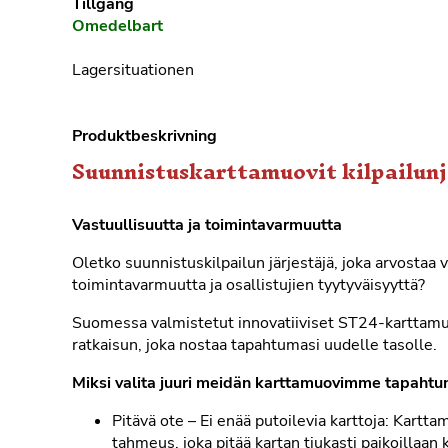
Tillgång
Omedelbart
Lagersituationen
Produktbeskrivning
Suunnistuskarttamuovit kilpailunjä
Vastuullisuutta ja toimintavarmuutta
Oletko suunnistuskilpailun järjestäjä, joka arvostaa v
toimintavarmuutta ja osallistujien tyytyväisyyttä?
Suomessa valmistetut innovatiiviset ST24-karttamuo
ratkaisun, joka nostaa tapahtumasi uudelle tasolle.
Miksi valita juuri meidän karttamuovimme tapahtu
Pitävä ote – Ei enää putoilevia karttoja: Kart
tahmeus, joka pitää kartan tiukasti paikoillaa