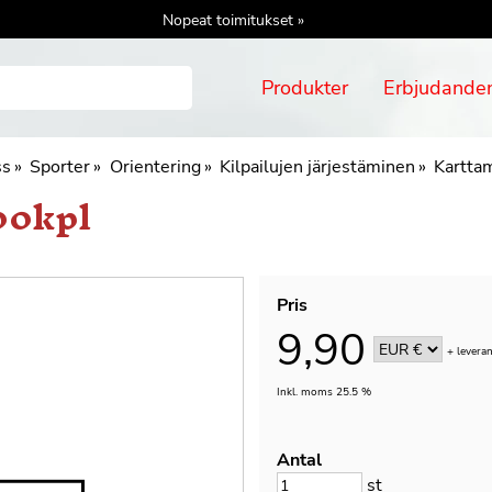
Nopeat toimitukset »
Produkter
Erbjudande
ss
‪»
Sporter
‪»
Orientering
‪»
Kilpailujen järjestäminen
‪»
Kartta
00kpl
Pris
9,90
+
levera
Inkl. moms 25.5 %
Antal
st