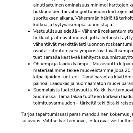
ainutlaatuinen ominaisuus minimoi karttojen ka
hukkuneiden tai vahingoittuneiden karttojen 
suorituksen aikana. Vähemmän häiriöitä tarkoi
kulkua ja tyytyväisempiä suunnistajia.
Vastuullisuus edellä – Vähennä roskaantumista: 
liukkaat ja ilmavat muovit, jotka helposti täy
vähentävät merkittävästi luonnon roskaantumi
osoitat sitoutumisesi ympäristöystävällisempää
tuet samalla kestävää kehitystä suunnistusyht
Ohuempi ja laadukkaampi – Mukavuutta kilpailij
materiaalimme tekee muoveistamme jopa 20 %
kilpailijoiden tuotteet. Tämä parantaa käyttöm
painoa. Laadukas ja huomaamaton muovi para
Suomalaista luotettavuutta: Kaikki karttamuo
Suomessa. Tämä takaa tuotteen korkean laadun
toimitusvarmuuden – tärkeitä tekijöitä kiireise
Tarjoa tapahtumissasi paras mahdollinen kokemus j
sujuvuus. Valitse karttamuovit, jotka ovat vastuullin