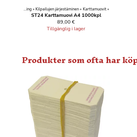
rter
‪»
Orientering
‪»
Kilpailujen järjestäminen
‪»
Karttamuovit
‪»
ST24
Karttamuovi A4 1000kpl
89,00 €
Tillgänglig i lager
Produkter som ofta har kö