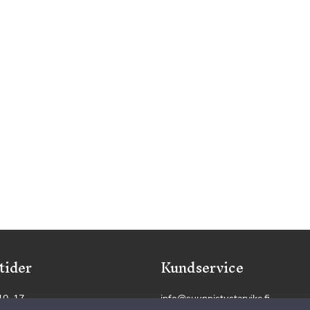
tider
Kundservice
 10–17
info@suunnistustarvike.fi