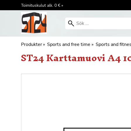
Toimituskulut alk. 0 € »
Produkter
‪»
Sports and free time
‪»
Sports and fitne
ST24
Karttamuovi A4 1