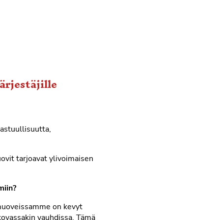
rjestäjille
astuullisuutta,
vit tarjoavat ylivoimaisen
miin?
tamuoveissamme on kevyt
n kovassakin vauhdissa. Tämä