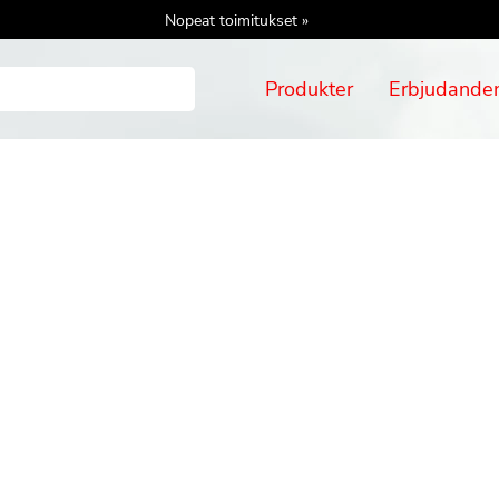
Nopeat toimitukset »
Produkter
Erbjudande